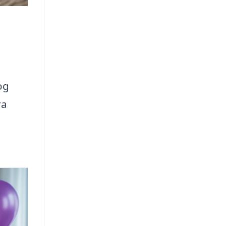
og
ra