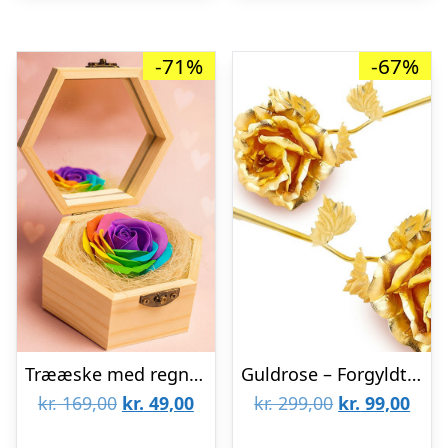
-71%
-67%
Trææske med regnbuerose
Guldrose – Forgyldt 24K
Den
Den
Den
Den
kr.
169,00
kr.
49,00
kr.
299,00
kr.
99,00
oprindelige
aktuelle
oprindelige
aktu