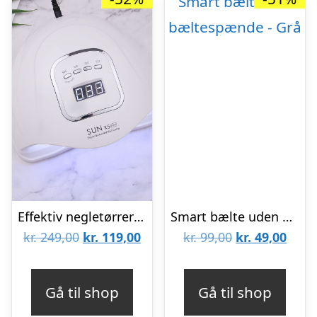
Effektiv negletørrer med UV og LED – Sun X5 MAX
Smart bælte uden bæltespænde – Grå
Den
Den
Den
Den
kr.
249,00
kr.
119,00
kr.
99,00
kr.
49,00
oprindelige
aktuelle
oprindelige
aktue
pris
pris
pris
pris
Gå til shop
Gå til shop
var:
er:
var:
er: