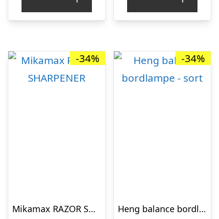
var:
er:
var:
er:
kr. 139,00.
kr. 89,00.
kr. 199,00.
kr. 
-34%
-34%
Mikamax RAZOR SHARPENER
Heng balance bordlampe – sort