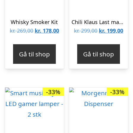
Whisky Smoker Kit
Chili Klaus Last man standing – spil
Den
Den
Den
De
kr.
269,00
kr.
178,00
kr.
299,00
kr.
199,00
oprindelige
aktuelle
oprindelige
aktu
pris
pris
pris
pris
Gå til shop
Gå til shop
var:
er:
var:
er:
kr. 269,00.
kr. 178,00.
kr. 299,00.
kr. 
-33%
-33%