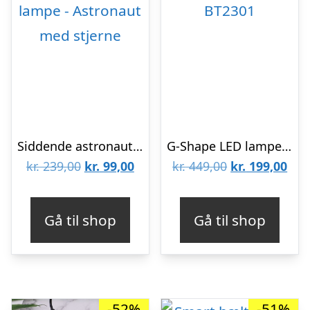
Siddende astronaut stjernehimmel lampe – Astronaut med stjerne
G-Shape LED lampe med vilde funktioner – hvid – BT2301
Den
Den
Den
De
kr.
239,00
kr.
99,00
kr.
449,00
kr.
199,00
oprindelige
aktuelle
oprindelige
aktu
pris
pris
pris
pris
Gå til shop
Gå til shop
var:
er:
var:
er:
kr. 239,00.
kr. 99,00.
kr. 449,00.
kr. 
-52%
-51%