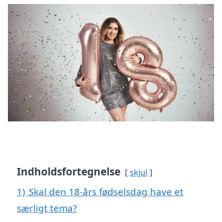
Indholdsfortegnelse
skjul
1)
Skal den 18-års fødselsdag have et
særligt tema?