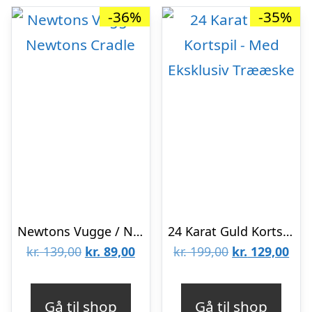
-36%
-35%
Newtons Vugge / Newtons Cradle
24 Karat Guld Kortspil – Med Eksklusiv Trææske
Den
Den
Den
De
kr.
139,00
kr.
89,00
kr.
199,00
kr.
129,00
oprindelige
aktuelle
oprindelige
aktu
pris
pris
pris
pris
Gå til shop
Gå til shop