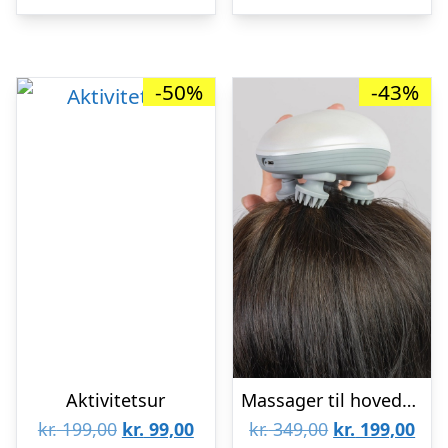
kr. 249,00.
kr. 119,00.
kr. 99,00.
kr. 4
-50%
-43%
Aktivitetsur
Massager til hovedbund, nakke og skuldre
Den
Den
Den
De
kr.
199,00
kr.
99,00
kr.
349,00
kr.
199,00