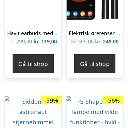
Havit earbuds med opladningsetui – Tw916 TWS – Sort
Elektrisk ørerenser med kamera – Sort
Den
Den
Den
De
kr.
299,00
kr.
119,00
kr.
599,00
kr.
248,00
oprindelige
aktuelle
oprindelige
aktu
pris
pris
pris
pris
Gå til shop
Gå til shop
var:
er:
var:
er:
kr. 299,00.
kr. 119,00.
kr. 599,00.
kr. 
-59%
-56%