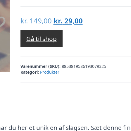
Den
Den
kr.
149,00
kr.
29,00
oprindelige
aktuelle
pris
pris
Gå til shop
var:
er:
kr. 149,00.
kr. 29,00.
Varenummer (SKU):
8853819586193079325
Kategori:
Produkter
r du her et unik en af slagsen. Sæt denne fi