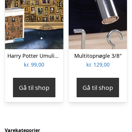
Harry Potter Umulig Puslespil
Multitopnøgle 3/8″
kr.
99,00
kr.
129,00
Gå til shop
Gå til shop
Varekategorier