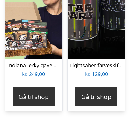
Indiana Jerky gaveæske
Lightsaber farveskiftende krus
kr.
249,00
kr.
129,00
Gå til shop
Gå til shop