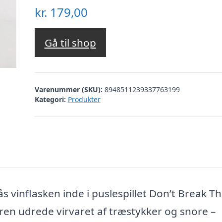
kr.
179,00
Gå til shop
Varenummer (SKU):
8948511239337763199
Kategori:
Produkter
s vinflasken inde i puslespillet Don’t Break T
eren udrede virvaret af træstykker og snore –