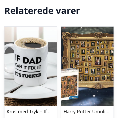
Relaterede varer
Krus med Tryk – If Dad Can’t Fix It
Harry Potter Umulig Puslespil