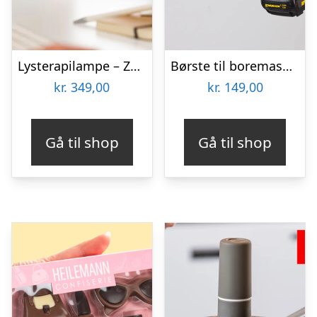
Lysterapilampe – Zenkuru
Børste til boremaskine 3-pak – Wibbri
kr.
349,00
kr.
149,00
Gå til shop
Gå til shop