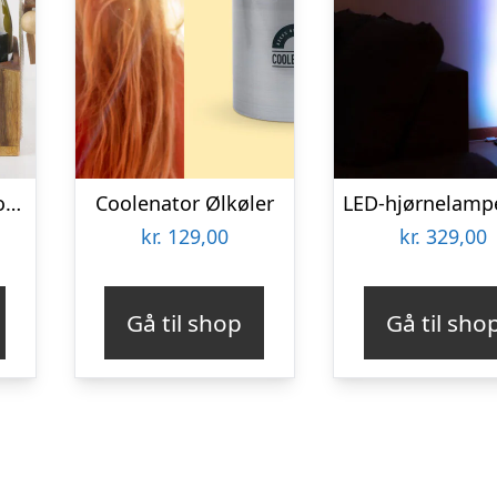
Don’t Break The Bottle
Coolenator Ølkøler
kr.
129,00
kr.
329,00
Gå til shop
Gå til sho