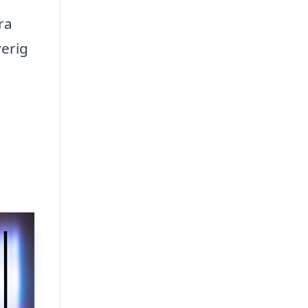
ra
verig