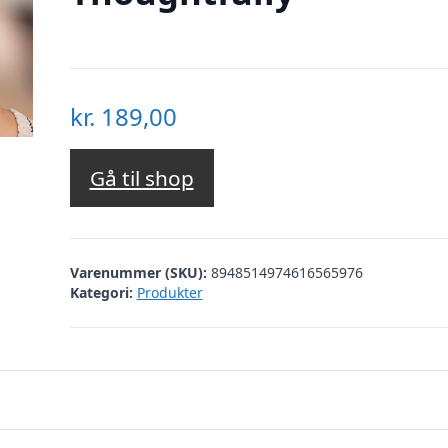
kr.
189,00
Gå til shop
Varenummer (SKU):
8948514974616565976
Kategori:
Produkter