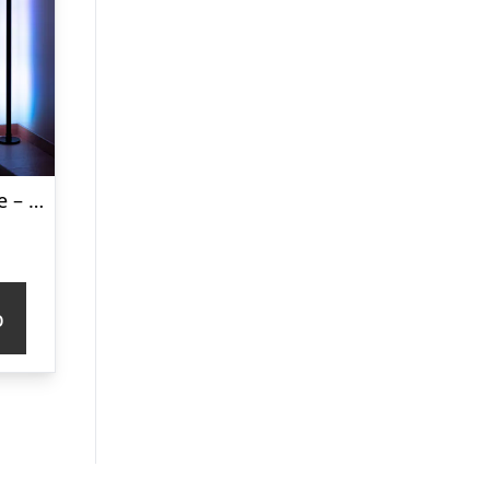
LED-hjørnelampe – Vooni
p