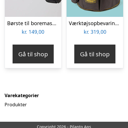
Børste til boremaskine 3-pak – Wibbri
Værktøjsopbevaring til spand
kr.
149,00
kr.
319,00
Gå til shop
Gå til shop
Varekategorier
Produkter
Copyright 2026 - Pilanto Aps