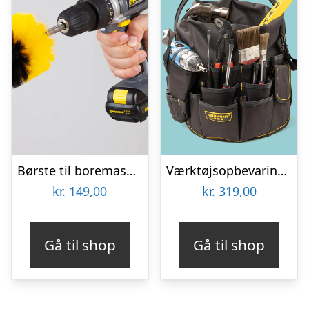
Børste til boremaskine 3-pak – Wibbri
Værktøjsopbevaring til spand
kr.
149,00
kr.
319,00
Gå til shop
Gå til shop