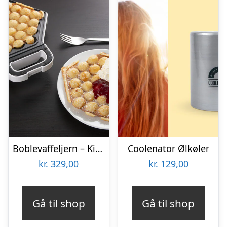
Boblevaffeljern – KitchPro
Coolenator Ølkøler
kr.
329,00
kr.
129,00
Gå til shop
Gå til shop