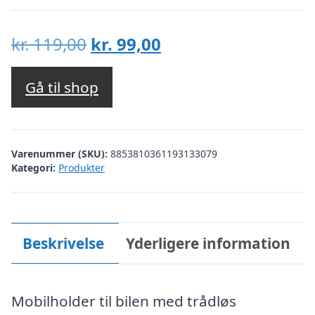
Den
Den
kr.
119,00
kr.
99,00
oprindelige
aktuelle
pris
pris
Gå til shop
var:
er:
kr. 119,00.
kr. 99,00.
Varenummer (SKU):
8853810361193133079
Kategori:
Produkter
Beskrivelse
Yderligere information
Mobilholder til bilen med trådløs