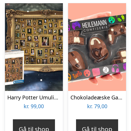
Harry Potter Umulig Puslespil
Chokoladeæske Gaming
kr.
99,00
kr.
79,00
Gå til shop
Gå til shop