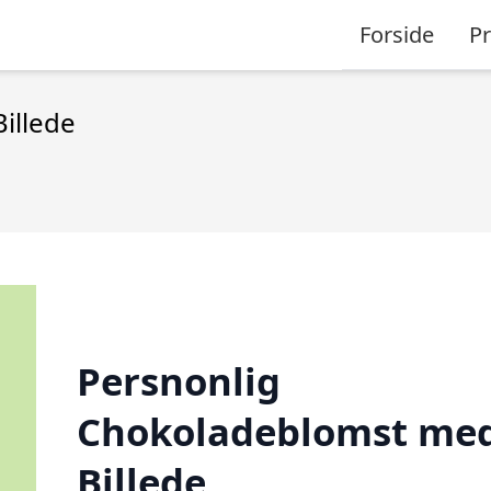
Forside
P
illede
Persnonlig
Chokoladeblomst me
Billede