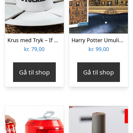
Krus med Tryk – If Dad Can’t Fix It
Harry Potter Umulig Puslespil
kr.
79,00
kr.
99,00
Gå til shop
Gå til shop