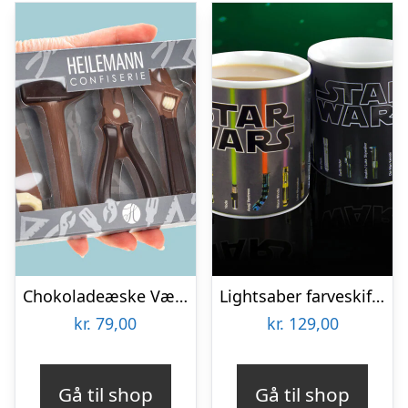
Chokoladeæske Værktøj
Lightsaber farveskiftende krus
kr.
79,00
kr.
129,00
Gå til shop
Gå til shop