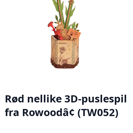
Rød nellike 3D-puslespil
fra Rowoodâ¢ (TW052)