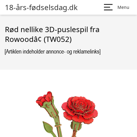
18-års-fødselsdag.dk
Menu
Rød nellike 3D-puslespil fra
Rowoodâ¢ (TW052)