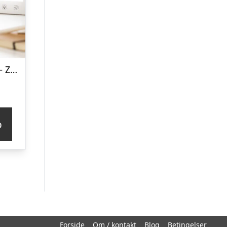
Lysterapilampe – Zenkuru
p
Forside
Om / kontakt
Blog
Betingelser