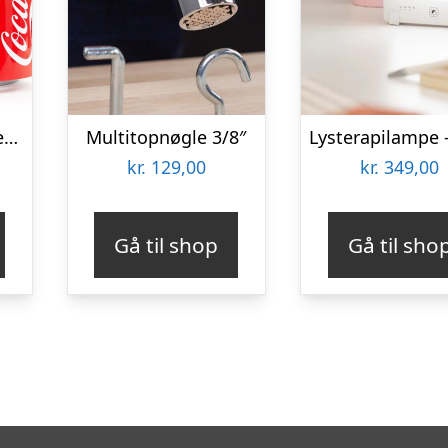
Coca-Cola Minikøleskab
Multitopnøgle 3/8″
kr.
129,00
kr.
349,00
Gå til shop
Gå til sho