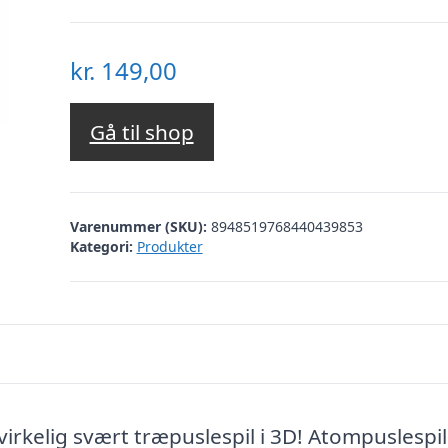
kr.
149,00
Gå til shop
Varenummer (SKU):
8948519768440439853
Kategori:
Produkter
rkelig svært træpuslespil i 3D! Atompuslespil