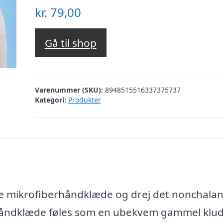
kr.
79,00
Gå til shop
Varenummer (SKU):
8948515516337375737
Kategori:
Produkter
de mikrofiberhåndklæde og drej det nonchalan
t håndklæde føles som en ubekvem gammel klud