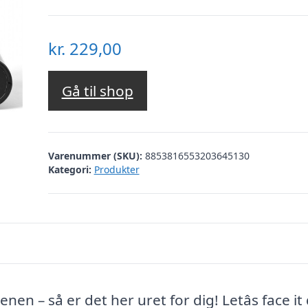
kr.
229,00
Gå til shop
Varenummer (SKU):
8853816553203645130
Kategori:
Produkter
– så er det her uret for dig! Letâs face it