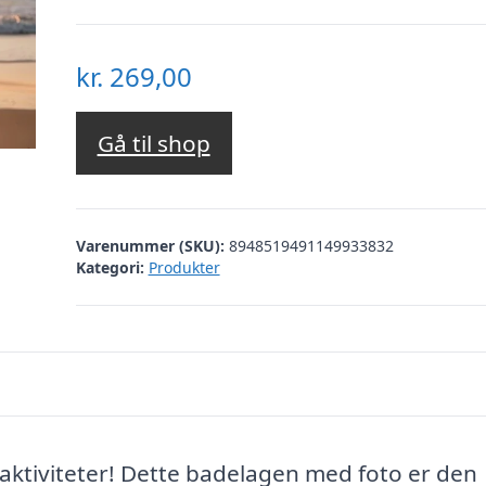
kr.
269,00
Gå til shop
Varenummer (SKU):
8948519491149933832
Kategori:
Produkter
 aktiviteter! Dette badelagen med foto er den