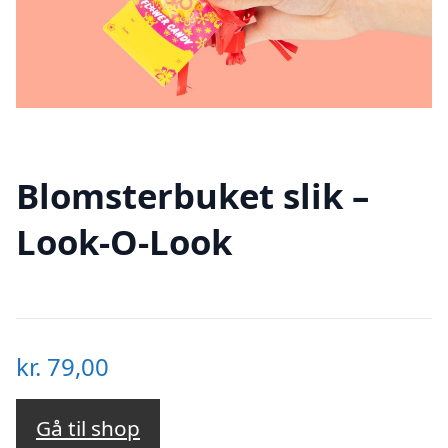
Blomsterbuket slik –
Look-O-Look
kr.
79,00
Gå til shop