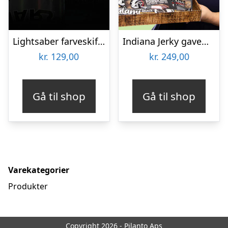
Lightsaber farveskiftende krus
Indiana Jerky gaveæske
kr.
129,00
kr.
249,00
Gå til shop
Gå til shop
Varekategorier
Produkter
Copyright 2026 - Pilanto Aps