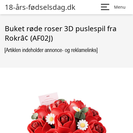
18-års-fødselsdag.dk
Menu
Buket røde roser 3D puslespil fra
Rokrâ¢ (AF02J)