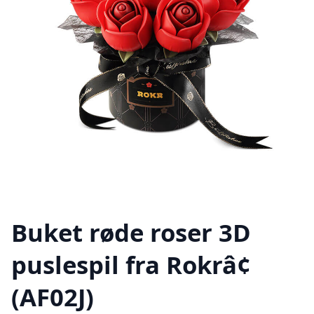
Buket røde roser 3D
puslespil fra Rokrâ¢
(AF02J)