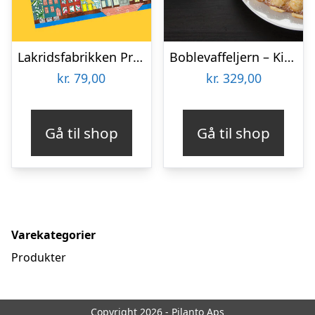
Lakridsfabrikken Premiumlakrids – Copenhagen
Boblevaffeljern – KitchPro
kr.
79,00
kr.
329,00
Gå til shop
Gå til shop
Varekategorier
Produkter
Copyright 2026 - Pilanto Aps