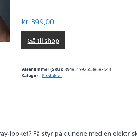
kr.
399,00
Gå til shop
Varenummer (SKU):
8948519925538687543
Kategori:
Produkter
ay-looket? Få styr på dunene med en elektris