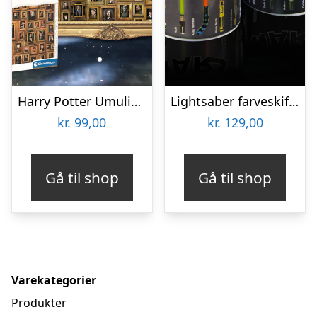
Harry Potter Umulig Puslespil
Lightsaber farveskiftende krus
kr.
99,00
kr.
129,00
Gå til shop
Gå til shop
Varekategorier
Produkter