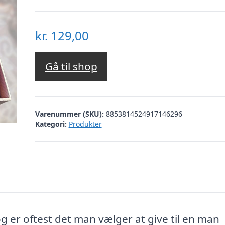
kr.
129,00
Gå til shop
Varenummer (SKU):
8853814524917146296
Kategori:
Produkter
g er oftest det man vælger at give til en man