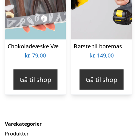
Chokoladeæske Værktøj
Børste til boremaskine 3-pak – Wibbri
kr.
79,00
kr.
149,00
Gå til shop
Gå til shop
Varekategorier
Produkter