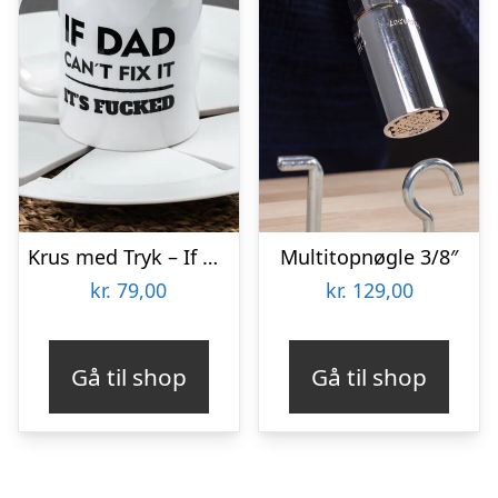
Krus med Tryk – If Dad Can’t Fix It
Multitopnøgle 3/8″
kr.
79,00
kr.
129,00
Gå til shop
Gå til shop