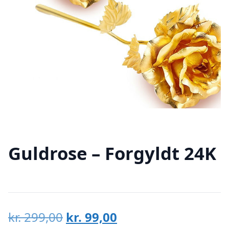
Guldrose – Forgyldt 24K
Den
Den
kr.
299,00
kr.
99,00