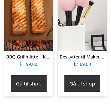
BBQ Grillmåtte – KitchPro
Beskytter til Makeupbørster 3-pak
kr.
99,00
kr.
69,00
Gå til shop
Gå til shop