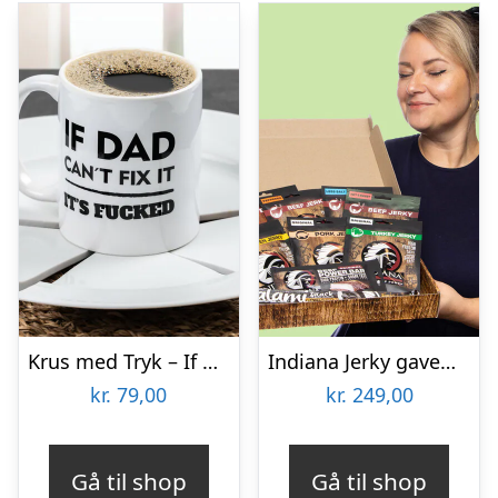
Krus med Tryk – If Dad Can’t Fix It
Indiana Jerky gaveæske
kr.
79,00
kr.
249,00
Gå til shop
Gå til shop