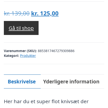
Den
Den
kr.
139,00
kr.
125,00
oprindelige
aktuelle
pris
pris
Gå til shop
var:
er:
kr. 139,00.
kr. 125,00.
Varenummer (SKU):
8853817467279309886
Kategori:
Produkter
Beskrivelse
Yderligere information
Her har du et super flot knivsæt der