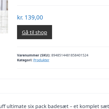
kr.
139,00
Gå til shop
Varenummer (SKU):
8948514481858401524
Kategori:
Produkter
ff ultimate six pack badesæt – et komplet sæt 