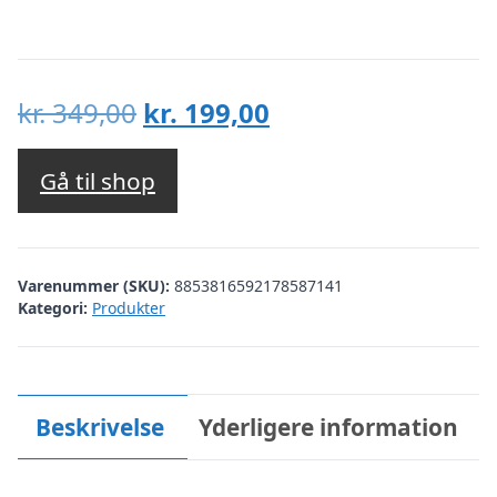
Den
Den
kr.
349,00
kr.
199,00
oprindelige
aktuelle
pris
pris
Gå til shop
var:
er:
kr. 349,00.
kr. 199,00.
Varenummer (SKU):
8853816592178587141
Kategori:
Produkter
Beskrivelse
Yderligere information