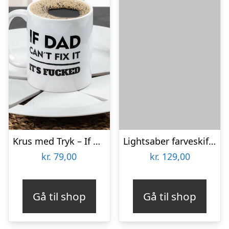
Krus med Tryk – If Dad Can’t Fix It
Lightsaber farveskiftende krus
kr.
79,00
kr.
129,00
Gå til shop
Gå til shop