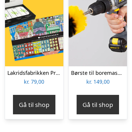
Lakridsfabrikken Premiumlakrids – Copenhagen
Børste til boremaskine 3-pak – Wibbri
kr.
79,00
kr.
149,00
Gå til shop
Gå til shop