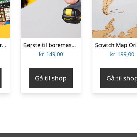
Lakridsfabrikken Premiumlakrids – Copenhagen
Børste til boremaskine 3-pak – Wibbri
Scratch Map Ori
kr.
149,00
kr.
199,00
Gå til shop
Gå til sho