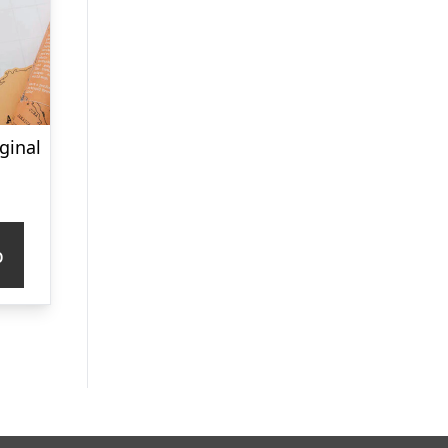
ginal
p