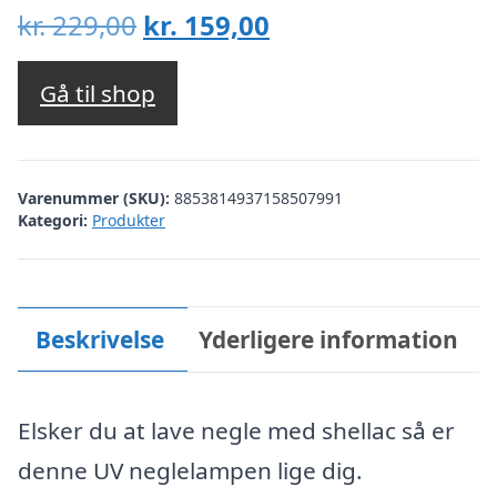
Den
Den
kr.
229,00
kr.
159,00
oprindelige
aktuelle
pris
pris
Gå til shop
var:
er:
kr. 229,00.
kr. 159,00.
Varenummer (SKU):
8853814937158507991
Kategori:
Produkter
Beskrivelse
Yderligere information
Elsker du at lave negle med shellac så er
denne UV neglelampen lige dig.