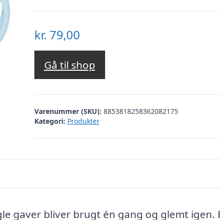
kr.
79,00
Gå til shop
Varenummer (SKU):
8853818258362082175
Kategori:
Produkter
le gaver bliver brugt én gang og glemt igen. 