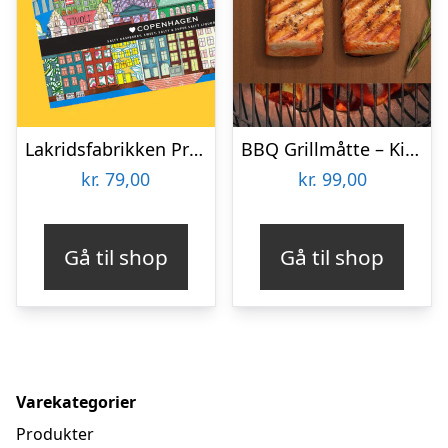
Lakridsfabrikken Premiumlakrids – Copenhagen
BBQ Grillmåtte – KitchPro
kr.
79,00
kr.
99,00
Gå til shop
Gå til shop
Varekategorier
Produkter