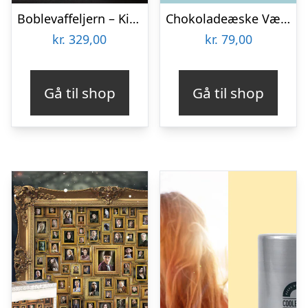
Boblevaffeljern – KitchPro
Chokoladeæske Værktøj
kr.
329,00
kr.
79,00
Gå til shop
Gå til shop