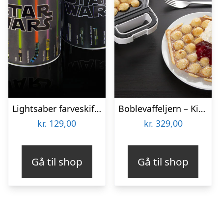
Lightsaber farveskiftende krus
Boblevaffeljern – KitchPro
kr.
129,00
kr.
329,00
Gå til shop
Gå til shop