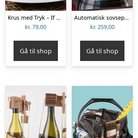
Krus med Tryk – If Dad Can’t Fix It
Automatisk sovsepisker – Stirr
kr.
79,00
kr.
259,00
Gå til shop
Gå til shop