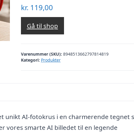
kr.
119,00
Gå til shop
Varenummer (SKU):
8948513662797814819
Kategori:
Produkter
 unikt AI-fotokrus i en charmerende tegnet st
r vores smarte AI billedet til en legende