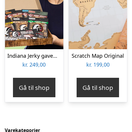
Indiana Jerky gaveæske
Scratch Map Original
kr.
249,00
kr.
199,00
Gå til shop
Gå til shop
Varekategorier