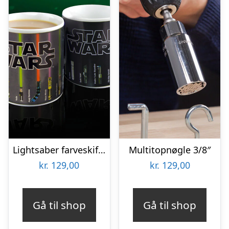
Lightsaber farveskiftende krus
Multitopnøgle 3/8″
kr.
129,00
kr.
129,00
Gå til shop
Gå til shop