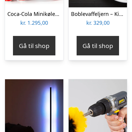
Coca-Cola Minikøleskab
Boblevaffeljern – KitchPro
kr.
1.295,00
kr.
329,00
Gå til shop
Gå til shop