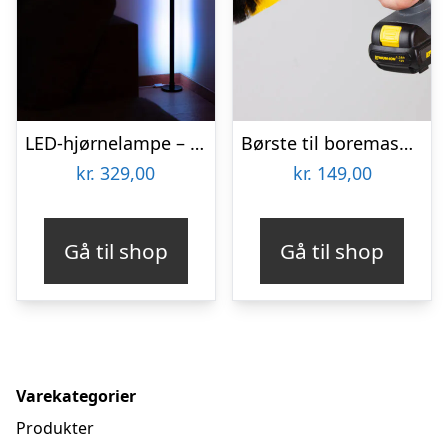
LED-hjørnelampe – Vooni
Børste til boremaskine 3-pak – Wibbri
kr.
329,00
kr.
149,00
Gå til shop
Gå til shop
Varekategorier
Produkter