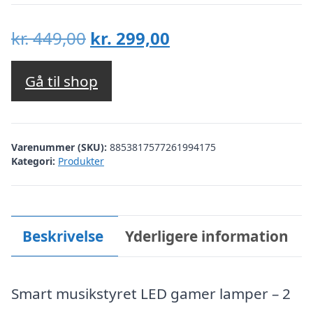
Den
Den
kr.
449,00
kr.
299,00
oprindelige
aktuelle
pris
pris
Gå til shop
var:
er:
kr. 449,00.
kr. 299,00.
Varenummer (SKU):
8853817577261994175
Kategori:
Produkter
Beskrivelse
Yderligere information
Smart musikstyret LED gamer lamper – 2